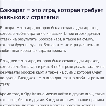
Бэккарат – это игра, которая требует
навыков и стратегии
Бэккарат – это игра, которая была создана для игроков,
которые любят стратегию и навыки. В ней игроки делают
ставки на результаты бросков карт, а также на сумму,
которая будет получена. Бэккарат – это игра для тех, кто
любит планировать и стратегировать.
Блэкджек – это игра, которая была создана для игроков,
которые любят азарт и риск. В ней игроки делают ставки на
результаты бросков карт, а также на сумму, которая будет
получена. Блэкджек – это игра для тех, кто любит играть на
удачу.
Кроме того, в Ярд Казино можно найти и другие игры, такие
как покер, бинго и другие. Каждая игра имеет свои правила
и стратегии, поэтому игроки могут выбрать ту, которая