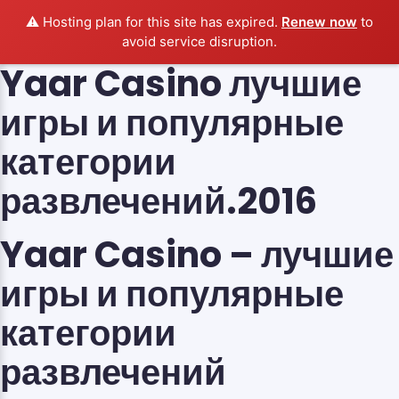
⚠️ Hosting plan for this site has expired.
Renew now
to
Book a Demo
avoid service disruption.
Yaar Casino лучшие
игры и популярные
категории
развлечений.2016
Yaar Casino – лучшие
игры и популярные
категории
развлечений