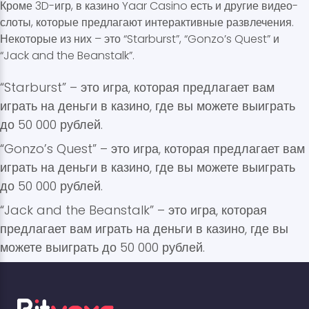
Кроме 3D-игр, в казино Yaar Casino есть и другие видео-
слоты, которые предлагают интерактивные развлечения.
Некоторые из них – это “Starburst”, “Gonzo’s Quest” и
“Jack and the Beanstalk”.
“Starburst” – это игра, которая предлагает вам
играть на деньги в казино, где вы можете выиграть
до 50 000 рублей.
“Gonzo’s Quest” – это игра, которая предлагает вам
играть на деньги в казино, где вы можете выиграть
до 50 000 рублей.
“Jack and the Beanstalk” – это игра, которая
предлагает вам играть на деньги в казино, где вы
можете выиграть до 50 000 рублей.