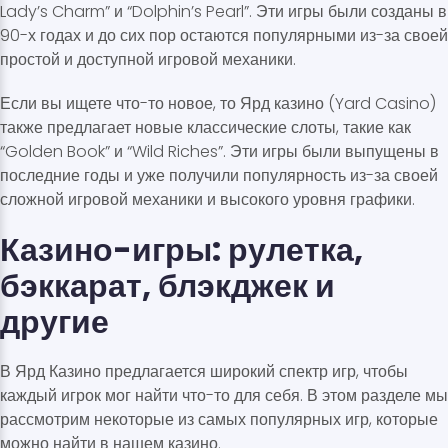
Lady’s Charm” и “Dolphin’s Pearl”. Эти игры были созданы в
90-х годах и до сих пор остаются популярными из-за своей
простой и доступной игровой механики.
Если вы ищете что-то новое, то Ярд казино (Yard Casino)
также предлагает новые классические слоты, такие как
“Golden Book” и “Wild Riches”. Эти игры были выпущены в
последние годы и уже получили популярность из-за своей
сложной игровой механики и высокого уровня графики.
Казино-игры: рулетка,
бэккарат, блэкджек и
другие
В Ярд Казино предлагается широкий спектр игр, чтобы
каждый игрок мог найти что-то для себя. В этом разделе мы
рассмотрим некоторые из самых популярных игр, которые
можно найти в нашем казино.